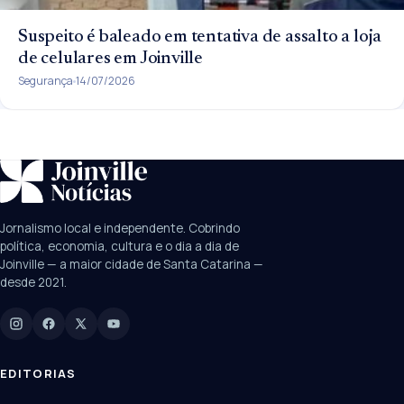
Suspeito é baleado em tentativa de assalto a loja
de celulares em Joinville
Segurança
14/07/2026
SUGESTÕES:
JEC
Contorno viário
Festival de Dança
Jornalismo local e independente. Cobrindo
Câmara
UPA Sul
política, economia, cultura e o dia a dia de
Joinville — a maior cidade de Santa Catarina —
desde 2021.
Digite para buscar
Manchetes, colunistas e editorias do JN
EDITORIAS