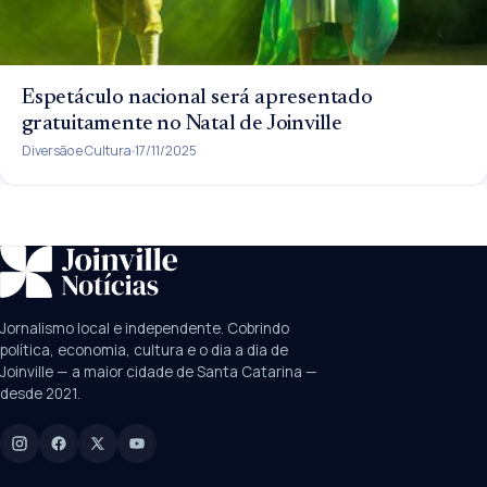
Espetáculo nacional será apresentado
gratuitamente no Natal de Joinville
Diversão e Cultura
17/11/2025
SUGESTÕES:
JEC
Contorno viário
Festival de Dança
Jornalismo local e independente. Cobrindo
Câmara
UPA Sul
política, economia, cultura e o dia a dia de
Joinville — a maior cidade de Santa Catarina —
desde 2021.
Digite para buscar
Manchetes, colunistas e editorias do JN