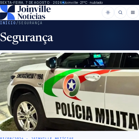
Joinville · 21°C · nublado
SEXTA-FEIRA, 7 DE AGOSTO · 2026
INÍCIO
/
SEGURANÇA
Segurança
03/08/2026 · JOINVILLE NOTÍCIAS