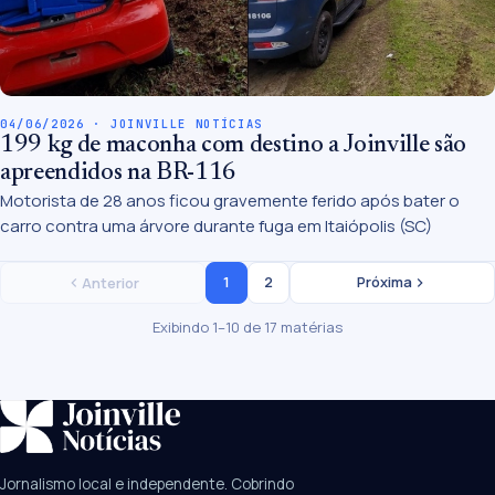
04/06/2026 · JOINVILLE NOTÍCIAS
199 kg de maconha com destino a Joinville são
apreendidos na BR-116
Motorista de 28 anos ficou gravemente ferido após bater o
carro contra uma árvore durante fuga em Itaiópolis (SC)
1
2
Próxima
Anterior
Exibindo 1–10 de 17 matérias
SUGESTÕES:
JEC
Contorno viário
Festival de Dança
Jornalismo local e independente. Cobrindo
Câmara
UPA Sul