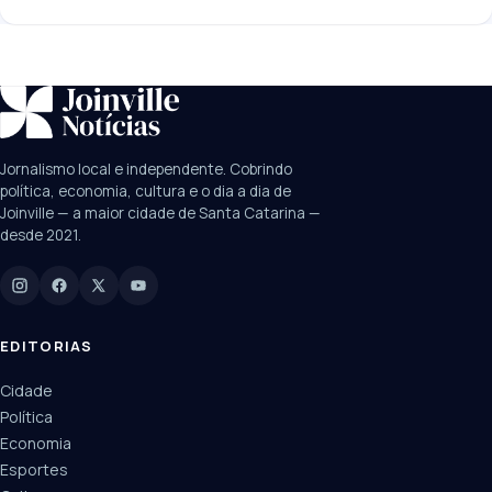
SUGESTÕES:
JEC
Contorno viário
Festival de Dança
Jornalismo local e independente. Cobrindo
Câmara
UPA Sul
política, economia, cultura e o dia a dia de
Joinville — a maior cidade de Santa Catarina —
desde 2021.
Digite para buscar
Manchetes, colunistas e editorias do JN
EDITORIAS
Cidade
Política
Economia
Esportes