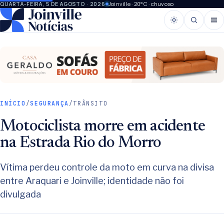
Joinville · 20°C · chuvoso
QUARTA-FEIRA, 5 DE AGOSTO · 2026
INÍCIO
/
SEGURANÇA
/
TRÂNSITO
Motociclista morre em acidente
na Estrada Rio do Morro
Vítima perdeu controle da moto em curva na divisa
entre Araquari e Joinville; identidade não foi
divulgada