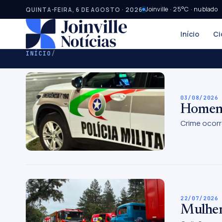
Joinville · 25°C · nublado
QUINTA-FEIRA, 6 DE AGOSTO · 2026
Início
Ci
INÍCIO
/
03/08/2026
Homem é
Crime ocorr
22/07/2026
Mulher