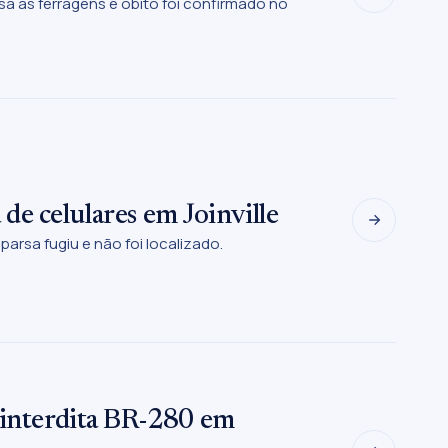
esa às ferragens e óbito foi confirmado no
 de celulares em Joinville
arsa fugiu e não foi localizado.
 interdita BR-280 em