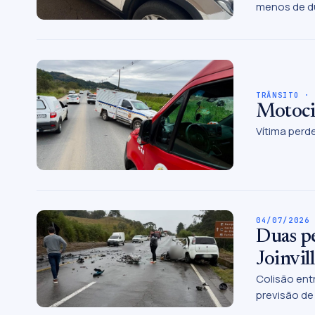
menos de d
TRÂNSITO ·
Motoci
Vítima perde
04/07/2026
Duas p
Joinvil
Colisão ent
previsão de 