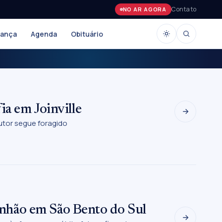
Contato
NO AR AGORA
rança
Agenda
Obituário
a em Joinville
autor segue foragido
nhão em São Bento do Sul