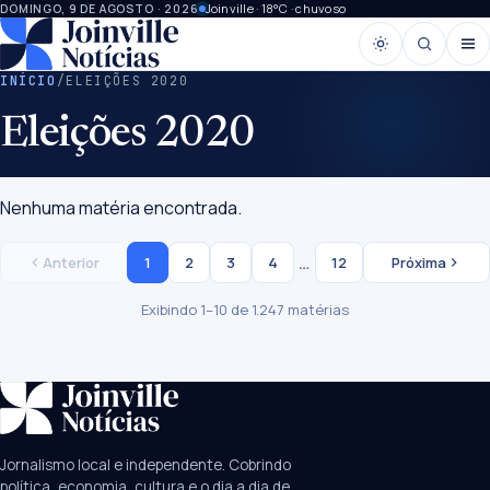
Joinville · 18°C · chuvoso
DOMINGO, 9 DE AGOSTO · 2026
INÍCIO
/
ELEIÇÕES 2020
Eleições 2020
Nenhuma matéria encontrada.
…
1
2
3
4
12
Anterior
Próxima
Exibindo 1–10 de 1.247 matérias
SUGESTÕES:
JEC
Contorno viário
Festival de Dança
Jornalismo local e independente. Cobrindo
Câmara
UPA Sul
política, economia, cultura e o dia a dia de