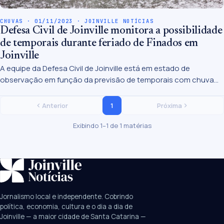
CHUVAS · 01/11/2023 · JOINVILLE NOTÍCIAS
Defesa Civil de Joinville monitora a possibilidade
de temporais durante feriado de Finados em
Joinville
A equipe da Defesa Civil de Joinville está em estado de
observação em função da previsão de temporais com chuva
intensa entre quinta e sexta-feira (2 e 3/11).
1
Anterior
Próxima
Exibindo 1–1 de 1 matérias
SUGESTÕES:
JEC
Contorno viário
Festival de Dança
Jornalismo local e independente. Cobrindo
Câmara
UPA Sul
política, economia, cultura e o dia a dia de
Joinville — a maior cidade de Santa Catarina —