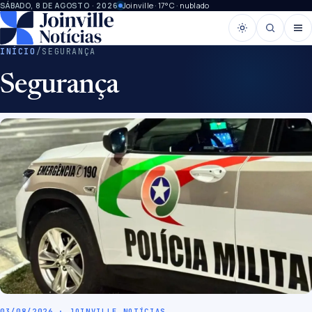
Joinville · 17°C · nublado
SÁBADO, 8 DE AGOSTO · 2026
INÍCIO
/
SEGURANÇA
Segurança
03/08/2026 · JOINVILLE NOTÍCIAS