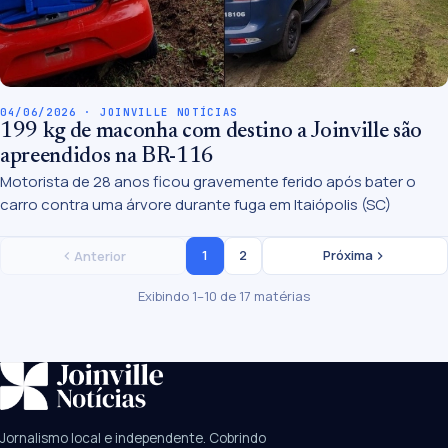
04/06/2026 · JOINVILLE NOTÍCIAS
199 kg de maconha com destino a Joinville são
apreendidos na BR-116
Motorista de 28 anos ficou gravemente ferido após bater o
carro contra uma árvore durante fuga em Itaiópolis (SC)
1
2
Próxima
Anterior
Exibindo 1–10 de 17 matérias
SUGESTÕES:
JEC
Contorno viário
Festival de Dança
Jornalismo local e independente. Cobrindo
Câmara
UPA Sul