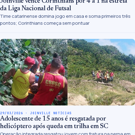
Joinville vence Corinthians por 4 a 1 na estreia
da Liga Nacional de Futsal
Time catarinense domina jogo em casa e soma primeiros três
pontos; Corinthians começa sem pontuar
29/03/2026 · JOINVILLE NOTÍCIAS
Adolescente de 15 anos é resgatada por
helicóptero após queda em trilha em SC
Operação integrada resgatou jovem com fratura na perna em