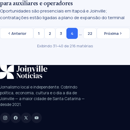
para auxiliares e operadores
Oportunidades são presenciais em Itapoá e Joinville;
contratações estão ligadas a plano de expansão do terminal
…
Anterior
1
2
3
4
22
Próxima
Exibindo 31–40 de 216 matérias
SUGESTÕES:
JEC
Contorno viário
Festival de Dança
Jornalismo local e independente. Cobrindo
Câmara
UPA Sul
política, economia, cultura e o dia a dia de
Joinville — a maior cidade de Santa Catarina —
desde 2021.
Digite para buscar
Manchetes, colunistas e editorias do JN