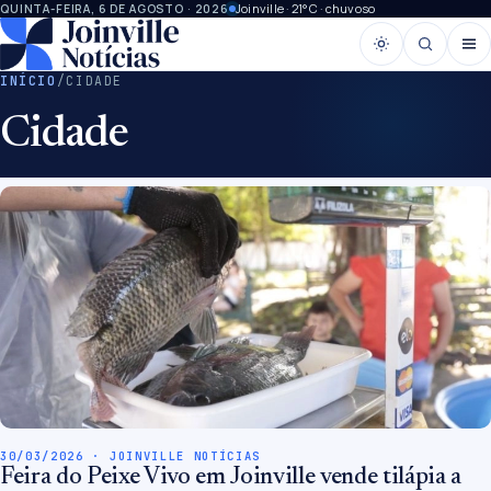
Joinville · 21°C · chuvoso
QUINTA-FEIRA, 6 DE AGOSTO · 2026
INÍCIO
/
CIDADE
Cidade
30/03/2026 · JOINVILLE NOTÍCIAS
Feira do Peixe Vivo em Joinville vende tilápia a