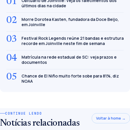
01
Obituário de Joinville: veja os falecimentos dos
últimos dias na cidade
02
Morre Dorotea Kasten, fundadora da Doce Beijo,
em Joinville
03
Festival Rock Legends reúne 21 bandas e estrutura
recorde em Joinville neste fim de semana
04
Matrícula na rede estadual de SC: veja prazos e
documentos
05
Chance de El Niño muito forte sobe para 81%, diz
NOAA
CONTINUE LENDO
Voltar à home →
Notícias relacionadas