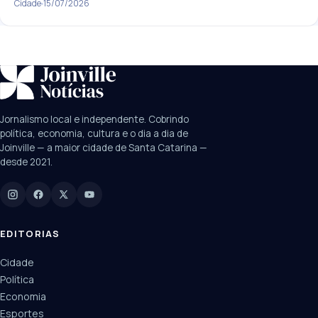
Cidade
15/07/2026
SUGESTÕES:
JEC
Contorno viário
Festival de Dança
Jornalismo local e independente. Cobrindo
Câmara
UPA Sul
política, economia, cultura e o dia a dia de
Joinville — a maior cidade de Santa Catarina —
desde 2021.
Digite para buscar
Manchetes, colunistas e editorias do JN
EDITORIAS
Cidade
Política
Economia
Esportes