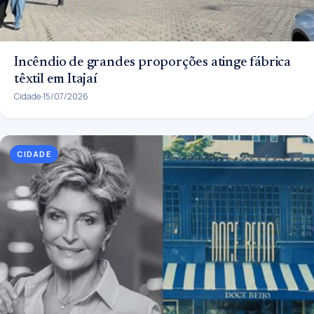
Incêndio de grandes proporções atinge fábrica
têxtil em Itajaí
Cidade
15/07/2026
CIDADE