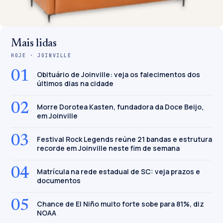
Mais lidas
HOJE · JOINVILLE
01
Obituário de Joinville: veja os falecimentos dos
últimos dias na cidade
02
Morre Dorotea Kasten, fundadora da Doce Beijo,
em Joinville
03
Festival Rock Legends reúne 21 bandas e estrutura
recorde em Joinville neste fim de semana
04
Matrícula na rede estadual de SC: veja prazos e
documentos
05
Chance de El Niño muito forte sobe para 81%, diz
NOAA