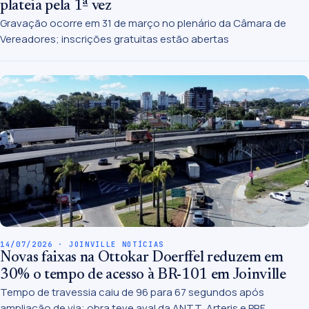
plateia pela 1ª vez
Gravação ocorre em 31 de março no plenário da Câmara de
Vereadores; inscrições gratuitas estão abertas
14/07/2026 · JOINVILLE NOTÍCIAS
Novas faixas na Ottokar Doerffel reduzem em
30% o tempo de acesso à BR-101 em Joinville
Tempo de travessia caiu de 96 para 67 segundos após
ampliação de via; obra teve aval da ANTT, Arteris e PRF