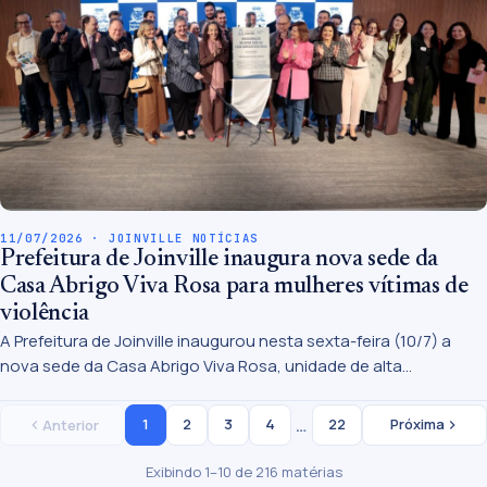
11/07/2026 · JOINVILLE NOTÍCIAS
Prefeitura de Joinville inaugura nova sede da
Casa Abrigo Viva Rosa para mulheres vítimas de
violência
A Prefeitura de Joinville inaugurou nesta sexta-feira (10/7) a
nova sede da Casa Abrigo Viva Rosa, unidade de alta
complexidade da Política de Assistência que atende mulheres
em situação de violência doméstica e familiar com risco de
…
1
2
3
4
22
Próxima
Anterior
morte.
Exibindo 1–10 de 216 matérias