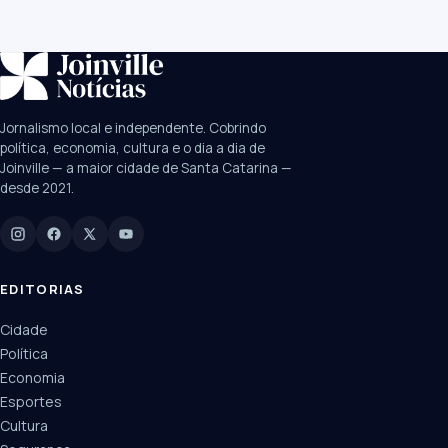
SUGESTÕES:
JEC
Contorno viário
Festival de Dança
Jornalismo local e independente. Cobrindo
Câmara
UPA Sul
política, economia, cultura e o dia a dia de
Joinville — a maior cidade de Santa Catarina —
desde 2021.
Digite para buscar
Manchetes, colunistas e editorias do JN
EDITORIAS
Cidade
Política
Economia
Esportes
Cultura