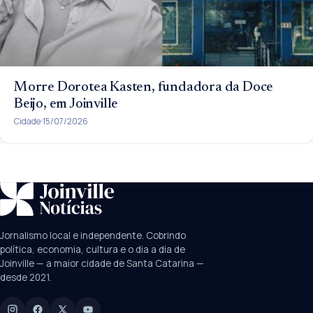
Morre Dorotea Kasten, fundadora da Doce
Beijo, em Joinville
Cidade
15/07/2026
SUGESTÕES:
JEC
Contorno viário
Festival de Dança
Jornalismo local e independente. Cobrindo
Câmara
UPA Sul
política, economia, cultura e o dia a dia de
Joinville — a maior cidade de Santa Catarina —
desde 2021.
Digite para buscar
Manchetes, colunistas e editorias do JN