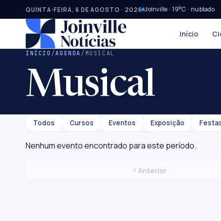
Joinville · 19°C · nublado
QUINTA-FEIRA, 6 DE AGOSTO · 2026
Início
Ci
INÍCIO
/
AGENDA
/
MUSICAL
Musical
Todos
Cursos
Eventos
Exposição
Festa
Nenhum evento encontrado para este período.
Anterior