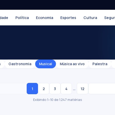
dade
Política
Economia
Esportes
Cultura
Segu
s
Gastronomia
Musical
Música ao vivo
Palestra
…
1
2
3
4
12
Exibindo 1–10 de 1.247 matérias