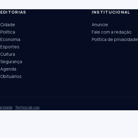
EDITORIAS
INSTITUCIONAL
ESC
Cidade
Anuncie
Câmara
UPA Sul
Política
Fale com a redação
Economia
Política de privacidade
Esportes
Cultura
Segurança
Agenda
Obituários
vacidade
·
Termos de uso