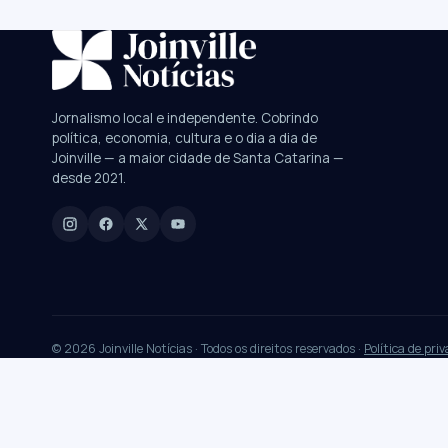
SUGESTÕES:
JEC
Contorno viário
Festival de Dança
Jornalismo local e independente. Cobrindo
política, economia, cultura e o dia a dia de
Digite para buscar
Joinville — a maior cidade de Santa Catarina —
desde 2021.
Manchetes, colunistas e editorias do JN
© 2026 Joinville Notícias · Todos os direitos reservados ·
Política de pri