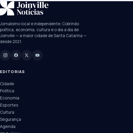
SUGESTÕES:
JEC
Contorno viário
Festival de Dança
Jornalismo local e independente. Cobrindo
Câmara
UPA Sul
política, economia, cultura e o dia a dia de
Joinville — a maior cidade de Santa Catarina —
desde 2021.
Digite para buscar
Manchetes, colunistas e editorias do JN
EDITORIAS
Cidade
Política
Economia
Esportes
Cultura
Segurança
Agenda