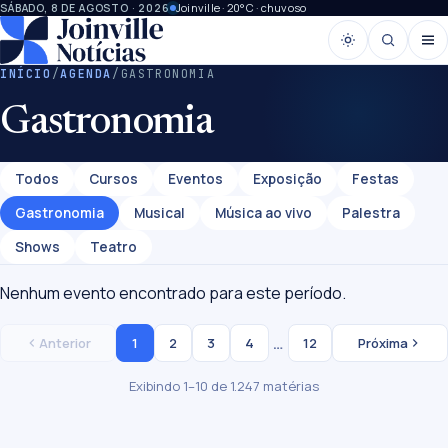
Joinville · 20°C · chuvoso
SÁBADO, 8 DE AGOSTO · 2026
INÍCIO
/
AGENDA
/
GASTRONOMIA
Gastronomia
Todos
Cursos
Eventos
Exposição
Festas
Gastronomia
Musical
Música ao vivo
Palestra
Shows
Teatro
Nenhum evento encontrado para este período.
…
1
2
3
4
12
Anterior
Próxima
Exibindo 1–10 de 1.247 matérias