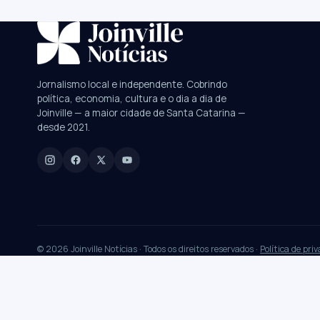
SUGESTÕES:
JEC
Contorno viário
Festival de Dança
Jornalismo local e independente. Cobrindo
política, economia, cultura e o dia a dia de
Digite para buscar
Joinville — a maior cidade de Santa Catarina —
desde 2021.
Manchetes, colunistas e editorias do JN
© 2026 Joinville Notícias · Todos os direitos reservados ·
Política de pri