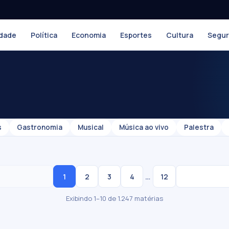
dade
Política
Economia
Esportes
Cultura
Segu
s
Gastronomia
Musical
Música ao vivo
Palestra
…
1
2
3
4
12
Exibindo 1–10 de 1.247 matérias