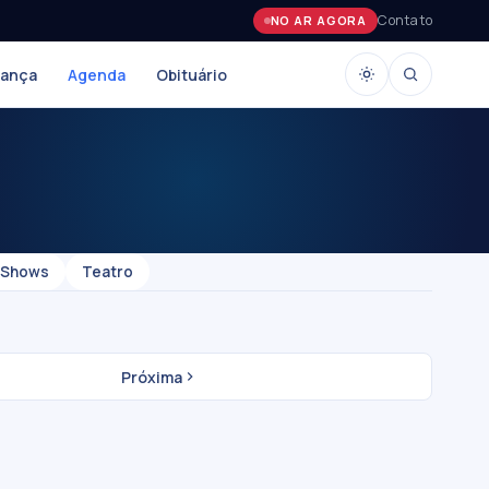
Contato
NO AR AGORA
rança
Agenda
Obituário
Shows
Teatro
Próxima