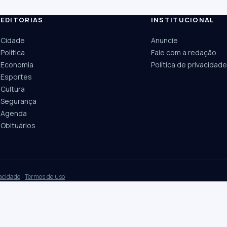
EDITORIAS
INSTITUCIONAL
ESC
Cidade
Anuncie
Câmara
UPA Sul
Política
Fale com a redação
Economia
Política de privacidade
Esportes
Cultura
Segurança
Agenda
Obituários
vacidade
·
Termos de uso