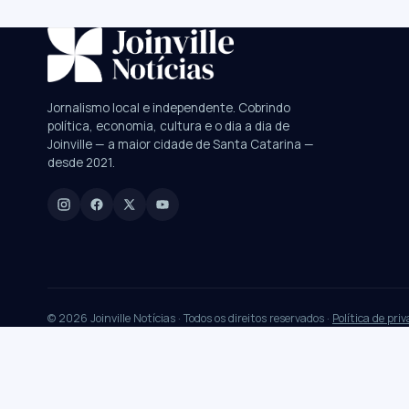
SUGESTÕES:
JEC
Contorno viário
Festival de Dança
Jornalismo local e independente. Cobrindo
política, economia, cultura e o dia a dia de
Digite para buscar
Joinville — a maior cidade de Santa Catarina —
desde 2021.
Manchetes, colunistas e editorias do JN
© 2026 Joinville Notícias · Todos os direitos reservados ·
Política de pri