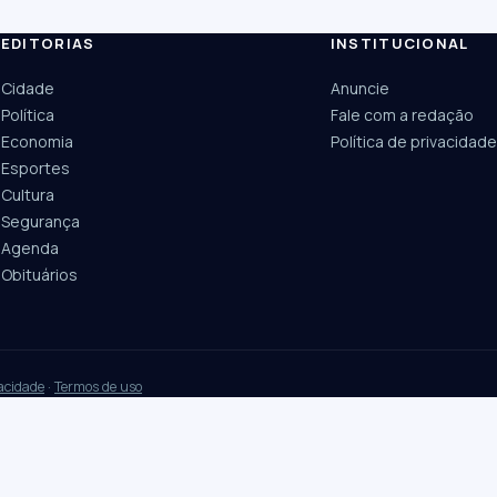
EDITORIAS
INSTITUCIONAL
ESC
Cidade
Anuncie
Câmara
UPA Sul
Política
Fale com a redação
Economia
Política de privacidade
Esportes
Cultura
Segurança
Agenda
Obituários
vacidade
·
Termos de uso