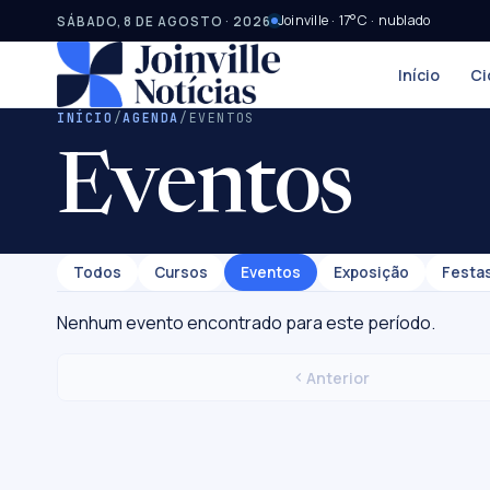
Joinville · 17°C · nublado
SÁBADO, 8 DE AGOSTO · 2026
Início
Ci
INÍCIO
/
AGENDA
/
EVENTOS
Eventos
Todos
Cursos
Eventos
Exposição
Festa
Nenhum evento encontrado para este período.
Anterior