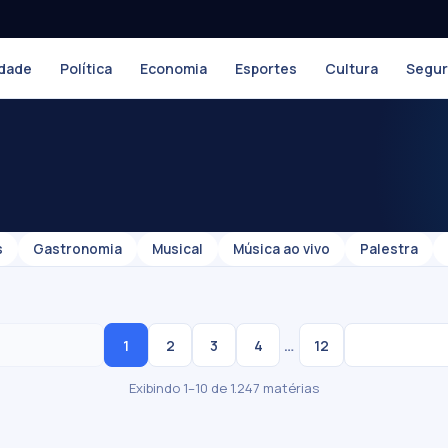
dade
Política
Economia
Esportes
Cultura
Segu
s
Gastronomia
Musical
Música ao vivo
Palestra
…
1
2
3
4
12
Exibindo 1–10 de 1.247 matérias