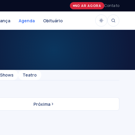
Contato
NO AR AGORA
rança
Agenda
Obituário
Shows
Teatro
Próxima