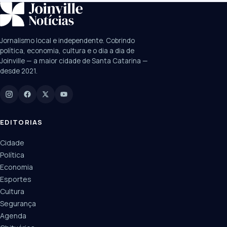
SUGESTÕES:
JEC
Contorno viário
Festival de Dança
Jornalismo local e independente. Cobrindo
Câmara
UPA Sul
política, economia, cultura e o dia a dia de
Joinville — a maior cidade de Santa Catarina —
desde 2021.
Digite para buscar
Manchetes, colunistas e editorias do JN
EDITORIAS
Cidade
Política
Economia
Esportes
Cultura
Segurança
Agenda