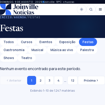
Joinville · 18°C · chuvoso
DOMINGO, 9 DE AGOSTO · 2026
INÍCIO
/
AGENDA
/
FESTAS
Festas
Todos
Cursos
Eventos
Exposição
Festas
Gastronomia
Musical
Música ao vivo
Palestra
Shows
Teatro
Nenhum evento encontrado para este período.
…
1
2
3
4
12
Anterior
Próxima
Exibindo 1–10 de 1.247 matérias