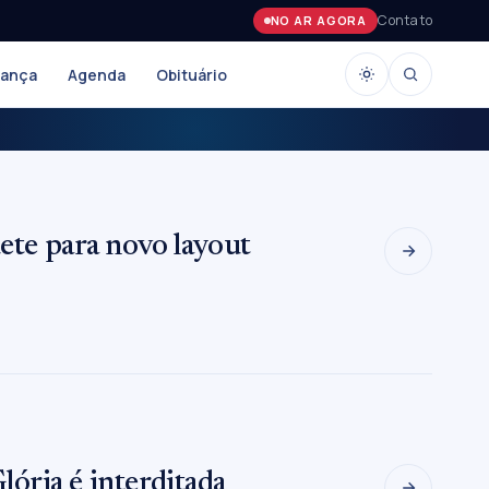
Contato
NO AR AGORA
rança
Agenda
Obituário
uete para novo layout
Glória é interditada