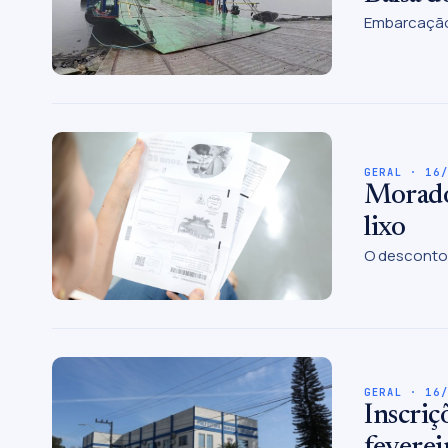
Embarcação 
GERAL · 16
Morador
lixo
O desconto 
GERAL · 16
Inscriç
feverei