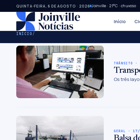
Joinville · 21°C · chuvoso
QUINTA-FEIRA, 6 DE AGOSTO · 2026
Início
Ci
INÍCIO
/
TRÂNSITO ·
Transpo
Os três lay
GERAL · 17
Balsa d