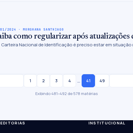
/01/2024 · MORGHANA SANTHIAGO
iba como regularizar após atualizações 
a Carteira Nacional de Identificação é preciso estar em situação 
…
1
2
3
4
41
49
Exibindo 481–492 de 578 matérias
EDITORIAS
INSTITUCIONAL
ESC