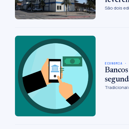
São dois edi
ECONOMIA ·
Bancos 
segunda
Tradicional