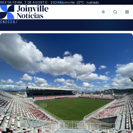
Joinville · 22°C · nublado
SEXTA-FEIRA, 7 DE AGOSTO · 2026
INÍCIO
/