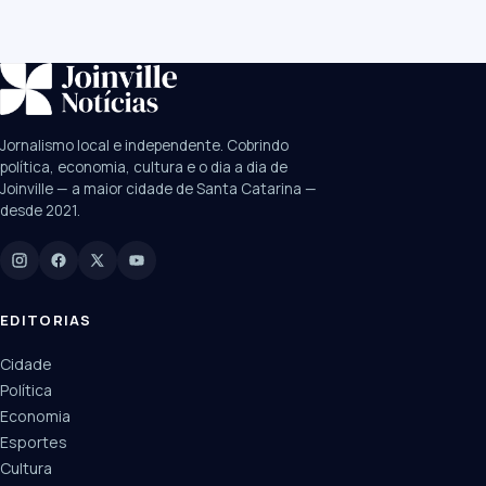
SUGESTÕES:
JEC
Contorno viário
Festival de Dança
Jornalismo local e independente. Cobrindo
Câmara
UPA Sul
política, economia, cultura e o dia a dia de
Joinville — a maior cidade de Santa Catarina —
desde 2021.
Digite para buscar
Manchetes, colunistas e editorias do JN
EDITORIAS
Cidade
Política
Economia
Esportes
Cultura