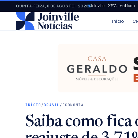
Joinville · 27°C · nublado
QUINTA-FEIRA, 6 DE AGOSTO · 2026
Início
Ci
INÍCIO
/
BRASIL
/
ECONOMIA
Saiba como fica