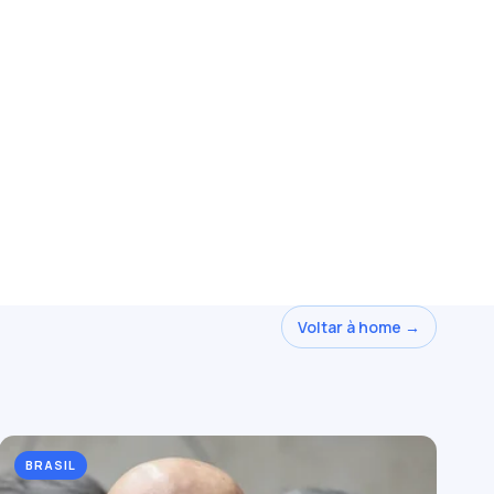
Voltar à home →
BRASIL