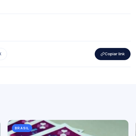
X
Copiar link
BRASIL