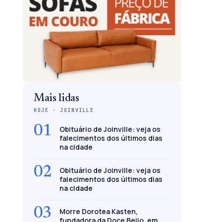
Mais lidas
HOJE · JOINVILLE
01
Obituário de Joinville: veja os
falecimentos dos últimos dias
na cidade
02
Obituário de Joinville: veja os
falecimentos dos últimos dias
na cidade
03
Morre Dorotea Kasten,
fundadora da Doce Beijo, em