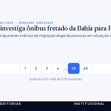
/01/2024 · MORGHANA SANTHIAGO
vestiga ônibus fretado da Bahia para F
 apurando indícios de migração ilegal de pessoas em situação de 
…
1
2
3
4
39
49
Exibindo 457–468 de 578 matérias
EDITORIAS
INSTITUCIONAL
ESC