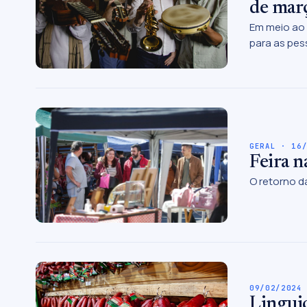
de mar
Em meio ao 
para as pes
GERAL · 16
Feira n
O retorno d
09/02/2024
Linguiç