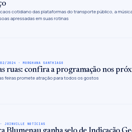
ço
caos cotidiano das plataformas do transporte público, a músic
soas apressadas em suas rotinas
/02/2024 · MORGHANA SANTHIAGO
as ruas: confira a programação nos próx
as feiras promete atração para todos os gostos
 · JOINVILLE NOTÍCIAS
a Blumenau ganha selo de Indicação Geo