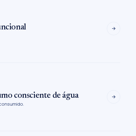
uncional
sumo consciente de água
 consumido.