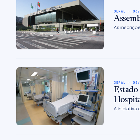
GERAL · 06
Assembl
As inscriçõ
GERAL · 06
Estado 
Hospita
A iniciativ