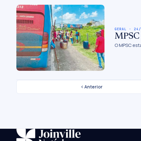
GERAL · 24
MPSC in
O MPSC está
Anterior