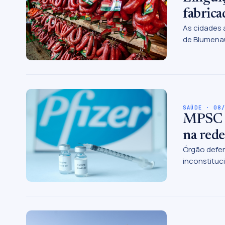
fabrica
As cidades 
de Blumena
SAÚDE · 08
MPSC no
na rede
Órgão defen
inconstituc