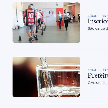
GERAL · 05
Inscriç
São cerca d
GERAL · 29
Prefeit
O volume de