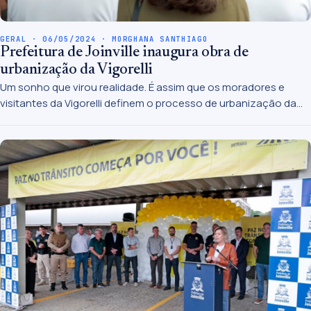
GERAL · 06/05/2024 · MORGHANA SANTHIAGO
Prefeitura de Joinville inaugura obra de
urbanização da Vigorelli
Um sonho que virou realidade. É assim que os moradores e
visitantes da Vigorelli definem o processo de urbanização da
vila que foi inaugurada pela Prefeitura de Joinville neste
domingo (5/5). A cerimônia de inauguração teve início com um
minuto de silêncio e a oração do Pai Nosso, como forma de
prestar solidariedade aos moradores do Rio Grande do Sul, que
sofrem com as enchentes.