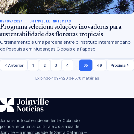
05/05/2024 · JOINVILLE NOTÍCIAS
Programa seleciona soluções inovadoras para
sustentabilidade das florestas tropicais
O treinamento é uma parceria entre o Instituto Interamericano
de Pesquisa em Mudanças Globais e a Fapesc
…
Anterior
1
2
3
4
35
49
Próxima
Exibindo 409–420 de 578 matérias
SUGESTÕES:
JEC
Contorno viário
Festival de Dança
Jornalismo local e independente. Cobrindo
Câmara
UPA Sul
política, economia, cultura e o dia a dia de
Joinville — a maior cidade de Santa Catarina —