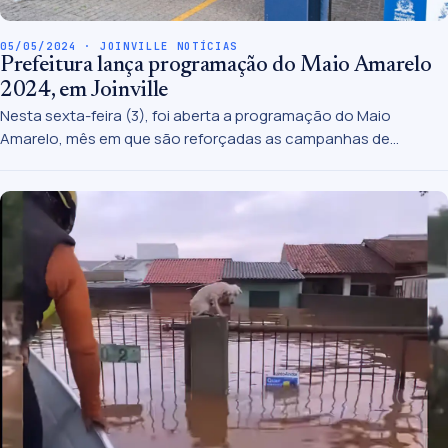
05/05/2024 · JOINVILLE NOTÍCIAS
Prefeitura lança programação do Maio Amarelo
2024, em Joinville
Nesta sexta-feira (3), foi aberta a programação do Maio
Amarelo, mês em que são reforçadas as campanhas de
prevenção e conscientização no trânsito. A cerimônia ocorreu
na sede do Departamento de Trânsito. Realizado pela Escola
Pública de Trânsito do Detrans (Eptran) da Prefeitura, o Maio
Amarelo de 2024 tem o tema “Paz no trânsito começa por
você”.