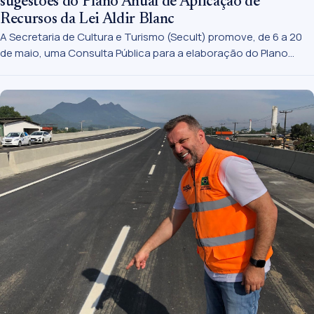
sugestões do Plano Anual de Aplicação de
Recursos da Lei Aldir Blanc
A Secretaria de Cultura e Turismo (Secult) promove, de 6 a 20
de maio, uma Consulta Pública para a elaboração do Plano
Anual de Aplicação de Recursos (PAAR) da Política Nacional
Aldir Blanc (PNAB). O formulário está disponível no site da
Prefeitura (bit.ly/ConsultaPublicaPNAB) e é aberto à
participação de todos os joinvilenses.