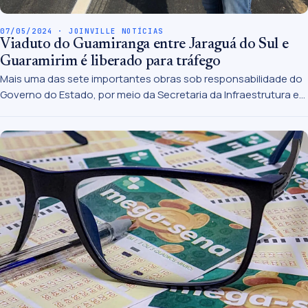
07/05/2024 · JOINVILLE NOTÍCIAS
Viaduto do Guamiranga entre Jaraguá do Sul e
Guaramirim é liberado para tráfego
Mais uma das sete importantes obras sob responsabilidade do
Governo do Estado, por meio da Secretaria da Infraestrutura e
Mobilidade (SIE), foi liberada para o uso no trecho
estadualizado da BR-280 entre Jaraguá do Sul e Guaramirim: o
viaduto do Guamiranga, obra que recebeu quase R$ 30 milhões
em investimentos com recursos estaduais.