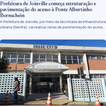
Prefeitura de Joinville começa estruturação e
pavimentação do acesso à Ponte Albertinho
Bornschein
A Prefeitura de Joinville, por meio da Secretaria de Infraestrutura
Urbana (Seinfra), vai realizar obras de pavimentação do acesso
à Ponte Albertinho Bornschein, a partir desta terça-feira (7/5),
na rua Dr Plácido Olímpio de Oliveira, no bairro Bucarein. A
previsão é que os trabalhos iniciem por volta das 9h.