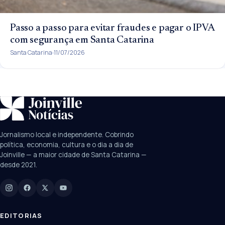
Passo a passo para evitar fraudes e pagar o IPVA
com segurança em Santa Catarina
Santa Catarina
11/07/2026
SUGESTÕES:
JEC
Contorno viário
Festival de Dança
Jornalismo local e independente. Cobrindo
Câmara
UPA Sul
política, economia, cultura e o dia a dia de
Joinville — a maior cidade de Santa Catarina —
desde 2021.
Digite para buscar
Manchetes, colunistas e editorias do JN
EDITORIAS