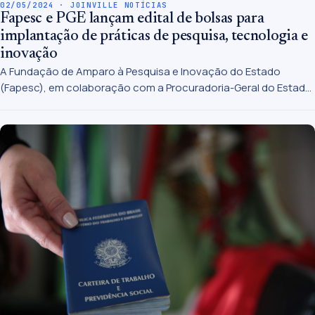
02/05/2024 · JOINVILLE NOTÍCIAS
Fapesc e PGE lançam edital de bolsas para
implantação de práticas de pesquisa, tecnologia e
inovação
A Fundação de Amparo à Pesquisa e Inovação do Estado
(Fapesc), em colaboração com a Procuradoria-Geral do Estado
(PGE/SC), lançou nesta terça-feira, 30, o edital 15/2023, para a
seleção de bolsistas para atuarem na equipe do Gabinete da
PGE e no Escritório de Processos, Projetos e Estratégias (Eppe).