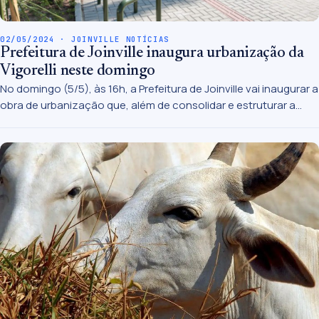
02/05/2024 · JOINVILLE NOTÍCIAS
Prefeitura de Joinville inaugura urbanização da
Vigorelli neste domingo
No domingo (5/5), às 16h, a Prefeitura de Joinville vai inaugurar a
obra de urbanização que, além de consolidar e estruturar a
Vigorelli como um dos mais encantadores pontos turísticos da
cidade, levou dignidade aos moradores da região, que nem
água encanada e luz elétrica possuíam.