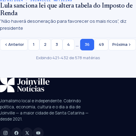
Lula sanciona lei que altera tabela do Imposto de
Renda
“Não haverá desoneração para favorecer os mais ricos”, diz
presidente
…
Anterior
1
2
3
4
36
49
Próxima
Exibindo 421–432 de 578 matérias
SUGESTÕES:
JEC
Contorno viário
Festival de Dança
Jornalismo local e independente. Cobrindo
Câmara
UPA Sul
política, economia, cultura e o dia a dia de
Joinville — a maior cidade de Santa Catarina —
desde 2021.
Digite para buscar
Manchetes, colunistas e editorias do JN