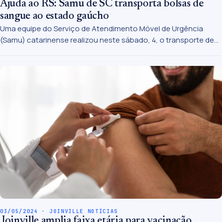
Ajuda ao RS: Samu de SC transporta bolsas de
sangue ao estado gaúcho
Uma equipe do Serviço de Atendimento Móvel de Urgência
(Samu) catarinense realizou neste sábado, 4, o transporte de
bolsas de sangue e hemoderivados para serem utilizadas nas
cidades atingidas pelas cheias, em decorrência das fortes
chuvas, no Rio Grande do Sul.
03/05/2024 · JOINVILLE NOTÍCIAS
Joinville amplia faixa etária para vacinação