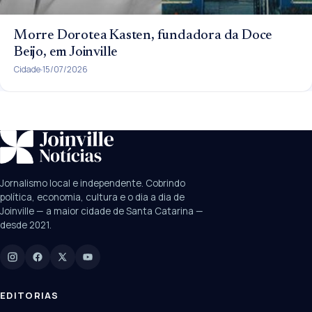
Morre Dorotea Kasten, fundadora da Doce
Beijo, em Joinville
Cidade
15/07/2026
SUGESTÕES:
JEC
Contorno viário
Festival de Dança
Jornalismo local e independente. Cobrindo
Câmara
UPA Sul
política, economia, cultura e o dia a dia de
Joinville — a maior cidade de Santa Catarina —
desde 2021.
Digite para buscar
Manchetes, colunistas e editorias do JN
EDITORIAS