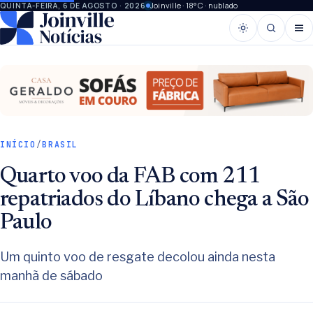
Joinville · 18°C · nublado
QUINTA-FEIRA, 6 DE AGOSTO · 2026
INÍCIO
/
BRASIL
Quarto voo da FAB com 211
repatriados do Líbano chega a São
Paulo
Um quinto voo de resgate decolou ainda nesta
manhã de sábado