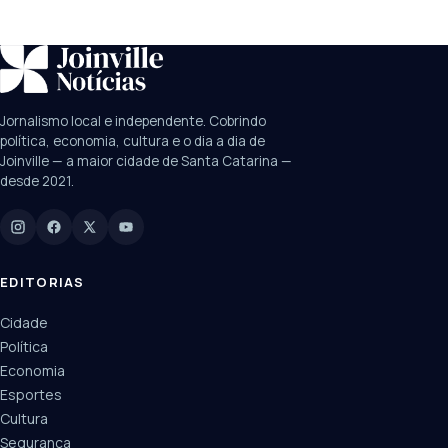
SUGESTÕES:
JEC
Contorno viário
Festival de Dança
Jornalismo local e independente. Cobrindo
Câmara
UPA Sul
política, economia, cultura e o dia a dia de
Joinville — a maior cidade de Santa Catarina —
desde 2021.
Digite para buscar
Manchetes, colunistas e editorias do JN
EDITORIAS
Cidade
Política
Economia
Esportes
Cultura
Segurança