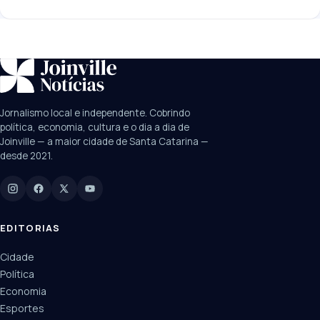
SUGESTÕES:
JEC
Contorno viário
Festival de Dança
Jornalismo local e independente. Cobrindo
Câmara
UPA Sul
política, economia, cultura e o dia a dia de
Joinville — a maior cidade de Santa Catarina —
desde 2021.
Digite para buscar
Manchetes, colunistas e editorias do JN
EDITORIAS
Cidade
Política
Economia
Esportes