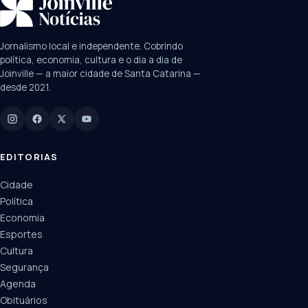
SUGESTÕES:
JEC
Contorno viário
Festival de Dança
Jornalismo local e independente. Cobrindo
Câmara
UPA Sul
política, economia, cultura e o dia a dia de
Joinville — a maior cidade de Santa Catarina —
desde 2021.
Digite para buscar
Manchetes, colunistas e editorias do JN
EDITORIAS
Cidade
Política
Economia
Esportes
Cultura
Segurança
Agenda
Obituários