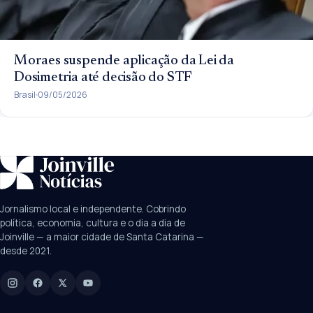
Moraes suspende aplicação da Lei da
Dosimetria até decisão do STF
Brasil
09/05/2026
SUGESTÕES:
JEC
Contorno viário
Festival de Dança
Jornalismo local e independente. Cobrindo
Câmara
UPA Sul
política, economia, cultura e o dia a dia de
Joinville — a maior cidade de Santa Catarina —
desde 2021.
Digite para buscar
Manchetes, colunistas e editorias do JN