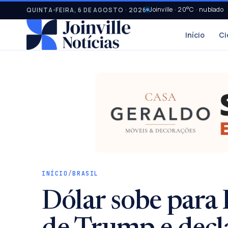
Joinville · 20°C · nublado
QUINTA-FEIRA, 6 DE AGOSTO · 2026
Início
Ci
INÍCIO
/
BRASIL
Dólar sobe para 