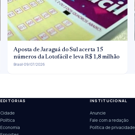
Aposta de Jaraguá do Sul acerta 15
números da Lotofácil e leva R$ 1,8 milhão
Brasil
09/07/2026
EDITORIAS
INSTITUCIONAL
ESC
Cidade
Anuncie
Câmara
UPA Sul
Política
Fale com a redação
Economia
Política de privacidade
Esportes