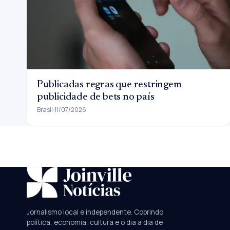
Publicadas regras que restringem
publicidade de bets no país
Brasil
11/07/2026
SUGESTÕES:
JEC
Contorno viário
Festival de Dança
Jornalismo local e independente. Cobrindo
política, economia, cultura e o dia a dia de