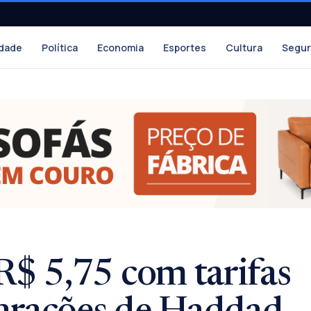
dade
Política
Economia
Esportes
Cultura
Segu
R$ 5,75 com tarifas