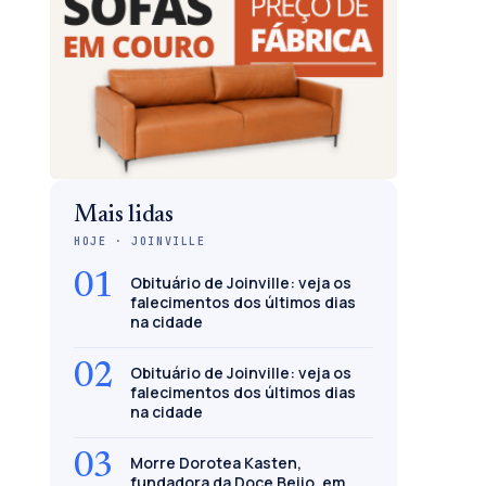
Mais lidas
HOJE · JOINVILLE
01
Obituário de Joinville: veja os
falecimentos dos últimos dias
na cidade
02
Obituário de Joinville: veja os
falecimentos dos últimos dias
na cidade
03
Morre Dorotea Kasten,
fundadora da Doce Beijo, em