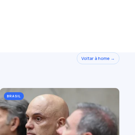
Voltar à home →
BRASIL