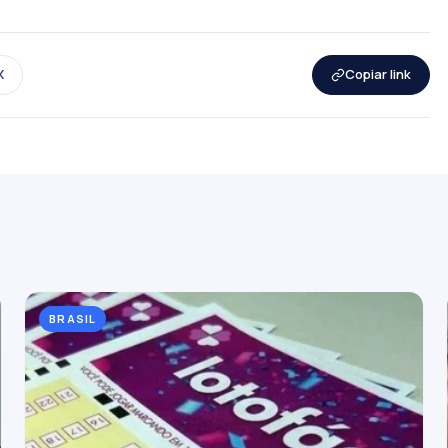
X
Copiar link
BRASIL