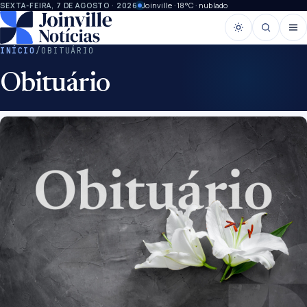
Joinville · 18°C · nublado
SEXTA-FEIRA, 7 DE AGOSTO · 2026
INÍCIO
/
OBITUÁRIO
Obituário