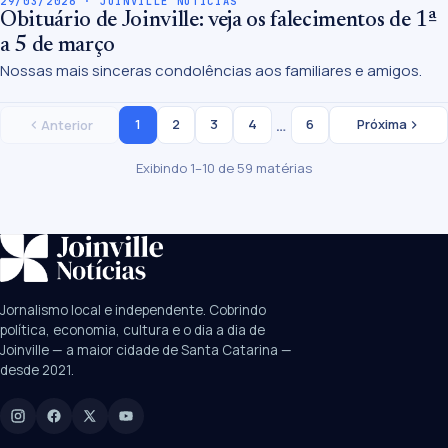
29/03/2026 · JOINVILLE NOTÍCIAS
Obituário de Joinville: veja os falecimentos de 1ª
a 5 de março
Nossas mais sinceras condolências aos familiares e amigos.
…
1
2
3
4
6
Próxima
Anterior
Exibindo 1–10 de 59 matérias
SUGESTÕES:
JEC
Contorno viário
Festival de Dança
Jornalismo local e independente. Cobrindo
Câmara
UPA Sul
política, economia, cultura e o dia a dia de
Joinville — a maior cidade de Santa Catarina —
desde 2021.
Digite para buscar
Manchetes, colunistas e editorias do JN