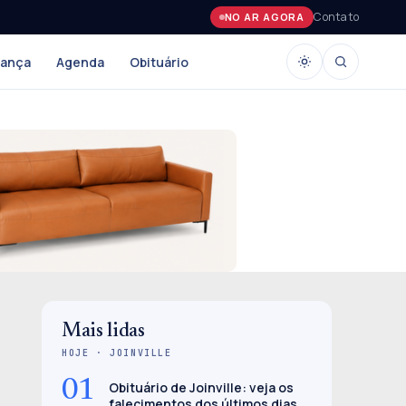
Contato
NO AR AGORA
rança
Agenda
Obituário
Mais lidas
HOJE · JOINVILLE
01
Obituário de Joinville: veja os
falecimentos dos últimos dias