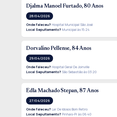
Djalma Manoel Furtado, 80 Anos
28/04/2026
Onde Faleceu?
Hospital Municipal São José
Local Sepultamento?
Municipal às 15:24
Dorvalino Pellense, 84 Anos
29/04/2026
Onde Faleceu?
Hospital Geral De Joinville
Local Sepultamento?
São Sebastião às 03:20
Edla Machado Stepan, 87 Anos
27/04/2026
Onde Faleceu?
Lar De Idosos Bom Retiro
Local Sepultamento?
Pinhais-Pr às 06:40