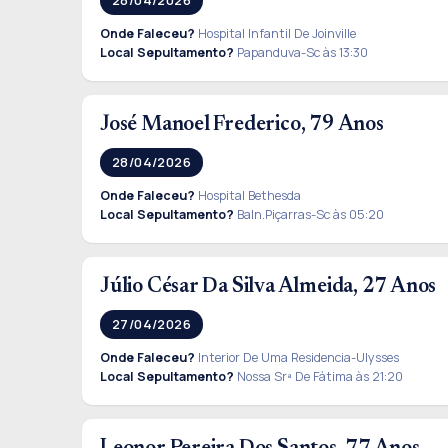
Onde Faleceu?
Hospital Infantil De Joinville
Local Sepultamento?
Papanduva-Sc às 13:30
José Manoel Frederico, 79 Anos
28/04/2026
Onde Faleceu?
Hospital Bethesda
Local Sepultamento?
Baln.Piçarras-Sc às 05:20
Júlio César Da Silva Almeida, 27 Anos
27/04/2026
Onde Faleceu?
Interior De Uma Residencia-Ulysses
Local Sepultamento?
Nossa Srª De Fátima às 21:20