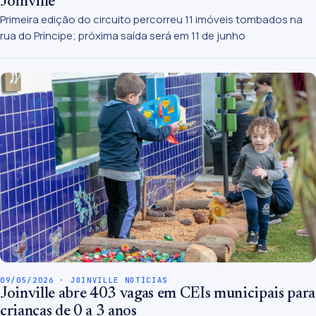
Joinville
Primeira edição do circuito percorreu 11 imóveis tombados na
rua do Príncipe; próxima saída será em 11 de junho
09/05/2026 · JOINVILLE NOTÍCIAS
Joinville abre 403 vagas em CEIs municipais para
crianças de 0 a 3 anos