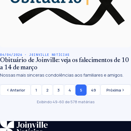
04/04/2026 · JOINVILLE NOTÍCIAS
Obituário de Joinville: veja os falecimentos de 10
a 14 de março
Nossas mais sinceras condolências aos familiares e amigos.
Anterior
1
2
3
4
5
49
Próxima
Exibindo 49–60 de 578 matérias