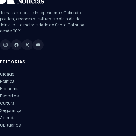
SUGESTÕES:
JEC
Contorno viário
Festival de Dança
Jornalismo local e independente. Cobrindo
Câmara
UPA Sul
política, economia, cultura e o dia a dia de
Joinville — a maior cidade de Santa Catarina —
desde 2021.
Digite para buscar
Manchetes, colunistas e editorias do JN
EDITORIAS
Cidade
Política
Economia
Esportes
Cultura
Segurança
Agenda
Obituários