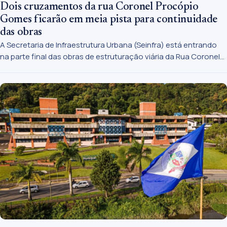
Dois cruzamentos da rua Coronel Procópio
Gomes ficarão em meia pista para continuidade
das obras
A Secretaria de Infraestrutura Urbana (Seinfra) está entrando
na parte final das obras de estruturação viária da Rua Coronel
Procópio Gomes. Paralelo a implantação dos espaços onde
serão implantados os abrigos para passageiros, as equipes
fizeram o alargamento das pistas e pavimentação dos trechos
que farão parte do binário.