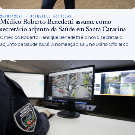
25/06/2024 · JOINVILLE NOTÍCIAS
Médico Roberto Benedetti assume como
secretário adjunto da Saúde em Santa Catarina
O médico Roberto Henrique Benedetti é o novo secretário
adjunto da Saúde (SES). A nomeação saiu no Diário Oficial do
Estado na última sexta-feira, 21, e visa fortalecer ainda mais as
iniciativas de aprimoramento do serviço público em Santa
Catarina, ao lado do secretário Diogo Demarch. Benedetti
atuava superintendente dos Hospitais Públicos desde o início
de 2023.