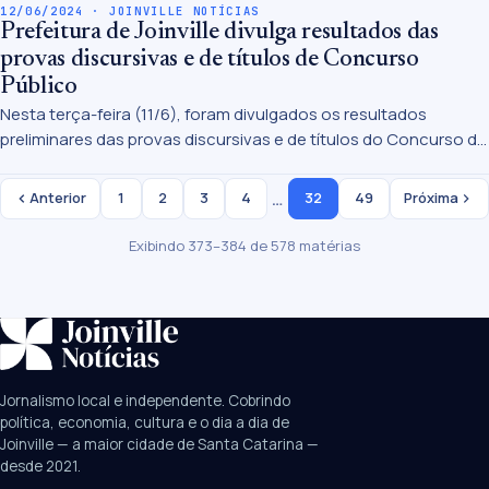
12/06/2024 · JOINVILLE NOTÍCIAS
Prefeitura de Joinville divulga resultados das
provas discursivas e de títulos de Concurso
Público
Nesta terça-feira (11/6), foram divulgados os resultados
preliminares das provas discursivas e de títulos do Concurso da
Prefeitura e do Hospital São José de Joinville. As informações
foram publicadas no Diário Oficial do Município, publicado no
…
Anterior
1
2
3
4
32
49
Próxima
final do dia, e também no site do Ibade.
Exibindo 373–384 de 578 matérias
SUGESTÕES:
JEC
Contorno viário
Festival de Dança
Jornalismo local e independente. Cobrindo
Câmara
UPA Sul
política, economia, cultura e o dia a dia de
Joinville — a maior cidade de Santa Catarina —
desde 2021.
Digite para buscar