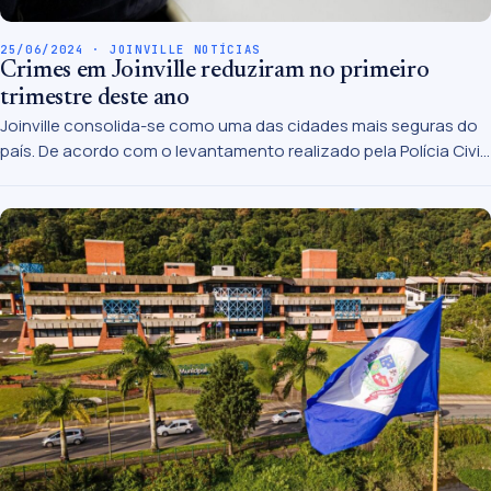
25/06/2024 · JOINVILLE NOTÍCIAS
Crimes em Joinville reduziram no primeiro
trimestre deste ano
Joinville consolida-se como uma das cidades mais seguras do
país. De acordo com o levantamento realizado pela Polícia Civil,
que compara o 1º trimestre de 2023 ao 1º trimestre deste ano, o
município apresentou redução na taxa de criminalidade.