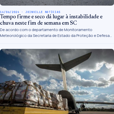
14/06/2024 · JOINVILLE NOTÍCIAS
Tempo firme e seco dá lugar à instabilidade e
chuva neste fim de semana em SC
De acordo com o departamento de Monitoramento
Meteorológico da Secretaria de Estado da Proteção e Defesa
Civil (SDC), os dias de sol e tempo seco estão contados em
Santa Catarina. O bloqueio atmosférico, que vem sendo
responsável por deixar o tempo seco, muda de posição,
permitindo que a instabilidade retorne ao estado. As áreas
chuvosas se estabelecem entre Santa Catarina e o Rio Grande
do Sul.