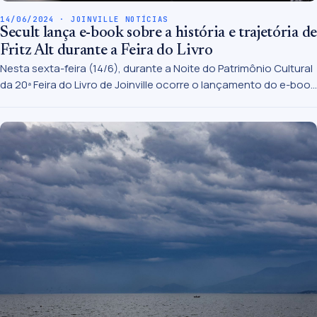
14/06/2024 · JOINVILLE NOTÍCIAS
Secult lança e-book sobre a história e trajetória de
Fritz Alt durante a Feira do Livro
Nesta sexta-feira (14/6), durante a Noite do Patrimônio Cultural
da 20ª Feira do Livro de Joinville ocorre o lançamento do e-book
Cadernos do Patrimônio – Volume 2 – Museu Casa Fritz Alt. A
publicação digital traz informações sobre a vida do artista
enquanto morava na Alemanha e sua chegada a Joinville em
1922, cidade que escolheu viver e desenvolver todo o seu
talento artístico.