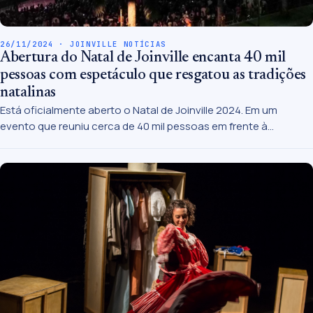
26/11/2024 · JOINVILLE NOTÍCIAS
Abertura do Natal de Joinville encanta 40 mil
pessoas com espetáculo que resgatou as tradições
natalinas
Está oficialmente aberto o Natal de Joinville 2024. Em um
evento que reuniu cerca de 40 mil pessoas em frente à
Prefeitura e contou com a participação do prefeito Adriano
Silva; da vice-prefeita Rejane Gambin; do presidente do
Instituto Natal Joinville, Ozei Luiz da Silva; e demais autoridades,
as luzes de Natal foram acesas encantando o público.