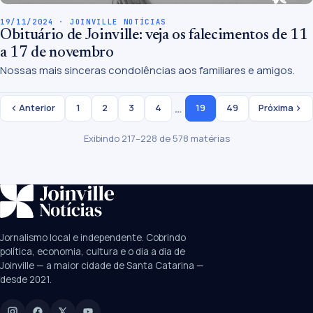
19/11/2024 · JOINVILLE NOTÍCIAS
Obituário de Joinville: veja os falecimentos de 11
a 17 de novembro
Nossas mais sinceras condolências aos familiares e amigos.
…
Anterior
1
2
3
4
19
49
Próxima
Exibindo 217–228 de 578 matérias
SUGESTÕES:
JEC
Contorno viário
Festival de Dança
Jornalismo local e independente. Cobrindo
Câmara
UPA Sul
política, economia, cultura e o dia a dia de
Joinville — a maior cidade de Santa Catarina —
desde 2021.
Digite para buscar