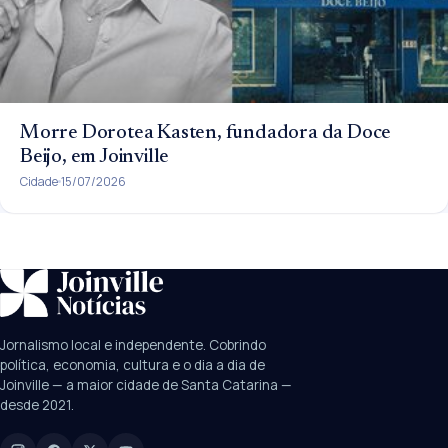
Morre Dorotea Kasten, fundadora da Doce
Beijo, em Joinville
Cidade
15/07/2026
SUGESTÕES:
JEC
Contorno viário
Festival de Dança
Jornalismo local e independente. Cobrindo
Câmara
UPA Sul
política, economia, cultura e o dia a dia de
Joinville — a maior cidade de Santa Catarina —
desde 2021.
Digite para buscar