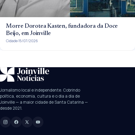
Morre Dorotea Kasten, fundadora da Doce
Beijo, em Joinville
Cidade
15/07/2026
SUGESTÕES:
JEC
Contorno viário
Festival de Dança
Jornalismo local e independente. Cobrindo
Câmara
UPA Sul
política, economia, cultura e o dia a dia de
Joinville — a maior cidade de Santa Catarina —
desde 2021.
Digite para buscar
Manchetes, colunistas e editorias do JN