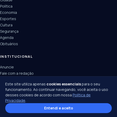
Política
Economia
Esportes
Cultura
Segurança
Agenda
Obituários
INSTITUCIONAL
Anuncie
Fale com a redação
Política de privacidade
Este site utiliza apenas
cookies essenciais
para o seu
funcionamento. Ao continuar navegando, você aceita o uso
desses cookies de acordo com nossa
Política de
Privacidade
.
© 2026 Joinville Notícias · Todos os direitos reservados ·
Política de privacidade
·
Entendi e aceito
Termos de uso
Centro · Joinville/SC