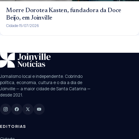
Morre Dorotea Kasten, fundadora da Doce
Beijo, em Joinville
Cidade
15/07/2026
SUGESTÕES:
JEC
Contorno viário
Festival de Dança
Jornalismo local e independente. Cobrindo
Câmara
UPA Sul
política, economia, cultura e o dia a dia de
Joinville — a maior cidade de Santa Catarina —
desde 2021.
Digite para buscar
Manchetes, colunistas e editorias do JN
EDITORIAS
Cidade