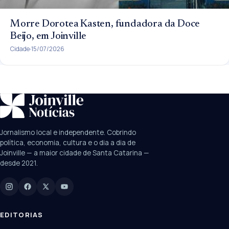
Morre Dorotea Kasten, fundadora da Doce
Beijo, em Joinville
Cidade
15/07/2026
SUGESTÕES:
JEC
Contorno viário
Festival de Dança
Jornalismo local e independente. Cobrindo
Câmara
UPA Sul
política, economia, cultura e o dia a dia de
Joinville — a maior cidade de Santa Catarina —
desde 2021.
Digite para buscar
Manchetes, colunistas e editorias do JN
EDITORIAS