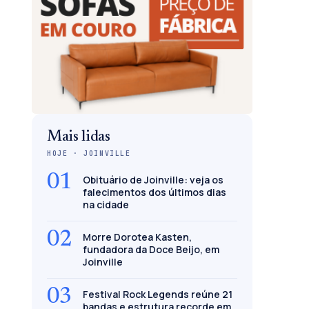
Mais lidas
HOJE · JOINVILLE
01
Obituário de Joinville: veja os
falecimentos dos últimos dias
na cidade
02
Morre Dorotea Kasten,
fundadora da Doce Beijo, em
Joinville
03
Festival Rock Legends reúne 21
bandas e estrutura recorde em