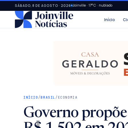
Joinville · 17°C · nublado
SÁBADO, 8 DE AGOSTO · 2026
Início
Ci
INÍCIO
/
BRASIL
/
ECONOMIA
Governo propõe 