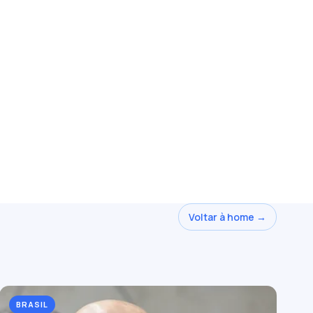
Voltar à home →
BRASIL