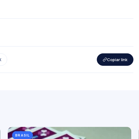
X
Copiar link
BRASIL