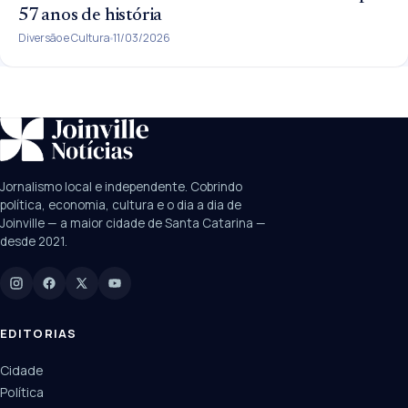
57 anos de história
Diversão e Cultura
11/03/2026
SUGESTÕES:
JEC
Contorno viário
Festival de Dança
Jornalismo local e independente. Cobrindo
Câmara
UPA Sul
política, economia, cultura e o dia a dia de
Joinville — a maior cidade de Santa Catarina —
desde 2021.
Digite para buscar
Manchetes, colunistas e editorias do JN
EDITORIAS
Cidade
Política