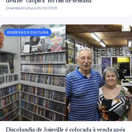
desfile “cãopira” no fim de semana
Diversão e Cultura
05/06/2026
DIVERSÃO E CULTURA
Discolandia de Joinville é colocada à venda após