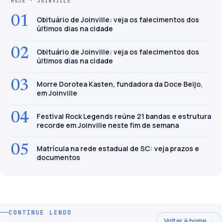
HOJE · JOINVILLE
01
Obituário de Joinville: veja os falecimentos dos
últimos dias na cidade
02
Obituário de Joinville: veja os falecimentos dos
últimos dias na cidade
03
Morre Dorotea Kasten, fundadora da Doce Beijo,
em Joinville
04
Festival Rock Legends reúne 21 bandas e estrutura
recorde em Joinville neste fim de semana
05
Matrícula na rede estadual de SC: veja prazos e
documentos
CONTINUE LENDO
Voltar à home →