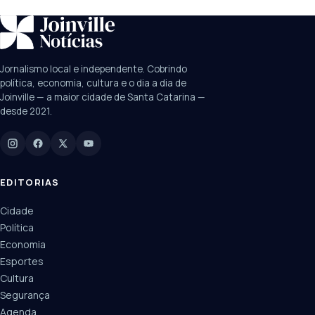
SUGESTÕES:
JEC
Contorno viário
Festival de Dança
Jornalismo local e independente. Cobrindo
Câmara
UPA Sul
política, economia, cultura e o dia a dia de
Joinville — a maior cidade de Santa Catarina —
desde 2021.
Digite para buscar
Manchetes, colunistas e editorias do JN
EDITORIAS
Cidade
Política
Economia
Esportes
Cultura
Segurança
Agenda