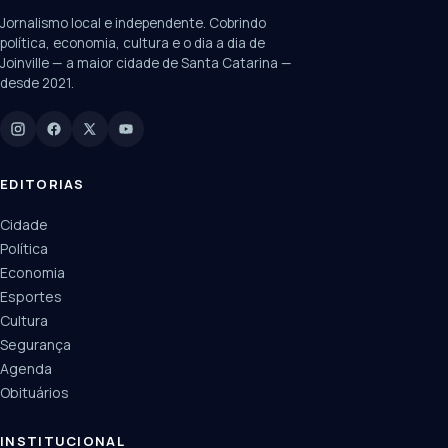
Jornalismo local e independente. Cobrindo
Câmara
UPA Sul
política, economia, cultura e o dia a dia de
Joinville — a maior cidade de Santa Catarina —
desde 2021.
Digite para buscar
Manchetes, colunistas e editorias do JN
EDITORIAS
Cidade
Política
Economia
Esportes
Cultura
Segurança
Agenda
Obituários
INSTITUCIONAL