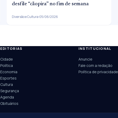
desfile “cãopira” no fim de semana
Diversão e Cultura
05/06/2026
EDITORIAS
INSTITUCIONAL
ESC
Cidade
Anuncie
Câmara
UPA Sul
Política
Fale com a redação
Economia
Política de privacidade
Esportes
Cultura
Segurança
Agenda
Obituários