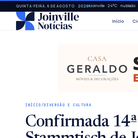
Joinville · 24°C · nublado
QUINTA-FEIRA, 6 DE AGOSTO · 2026
Início
Ci
INÍCIO
/
DIVERSÃO E CULTURA
Confirmada 14ª 