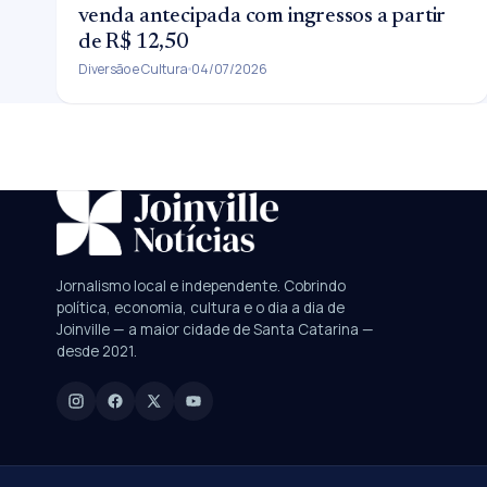
venda antecipada com ingressos a partir
de R$ 12,50
Diversão e Cultura
04/07/2026
SUGESTÕES:
JEC
Contorno viário
Festival de Dança
Jornalismo local e independente. Cobrindo
política, economia, cultura e o dia a dia de
Digite para buscar
Joinville — a maior cidade de Santa Catarina —
desde 2021.
Manchetes, colunistas e editorias do JN