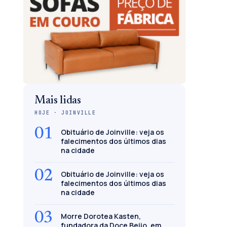
Mais lidas
HOJE · JOINVILLE
01
Obituário de Joinville: veja os
falecimentos dos últimos dias
na cidade
02
Obituário de Joinville: veja os
falecimentos dos últimos dias
na cidade
03
Morre Dorotea Kasten,
fundadora da Doce Beijo, em