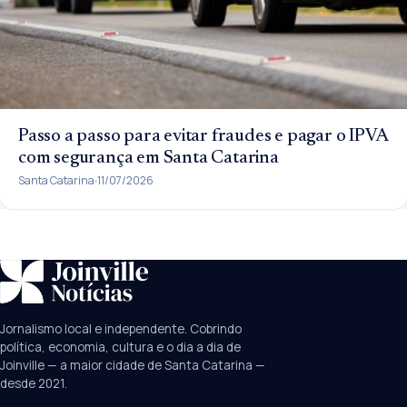
Passo a passo para evitar fraudes e pagar o IPVA
com segurança em Santa Catarina
Santa Catarina
11/07/2026
SUGESTÕES:
JEC
Contorno viário
Festival de Dança
Jornalismo local e independente. Cobrindo
Câmara
UPA Sul
política, economia, cultura e o dia a dia de
Joinville — a maior cidade de Santa Catarina —
desde 2021.
Digite para buscar