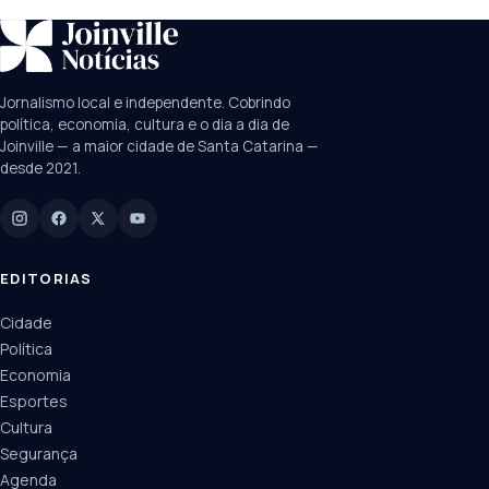
SUGESTÕES:
JEC
Contorno viário
Festival de Dança
Jornalismo local e independente. Cobrindo
Câmara
UPA Sul
política, economia, cultura e o dia a dia de
Joinville — a maior cidade de Santa Catarina —
desde 2021.
Digite para buscar
Manchetes, colunistas e editorias do JN
EDITORIAS
Cidade
Política
Economia
Esportes
Cultura
Segurança
Agenda