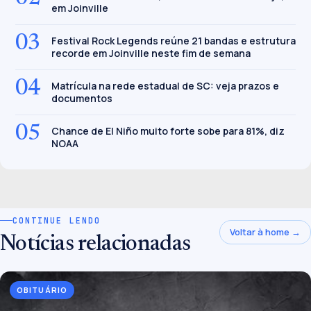
em Joinville
03
Festival Rock Legends reúne 21 bandas e estrutura
recorde em Joinville neste fim de semana
04
Matrícula na rede estadual de SC: veja prazos e
documentos
05
Chance de El Niño muito forte sobe para 81%, diz
NOAA
CONTINUE LENDO
Voltar à home →
Notícias relacionadas
OBITUÁRIO