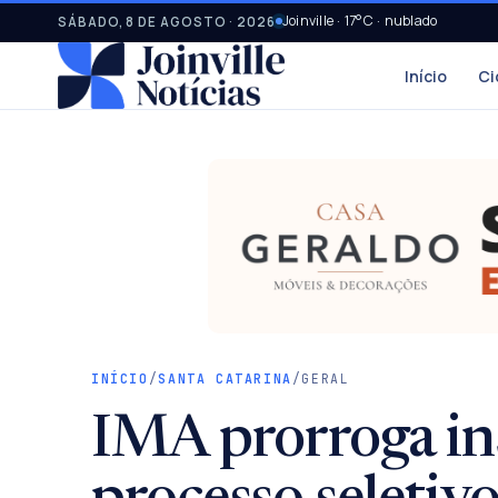
Joinville · 17°C · nublado
SÁBADO, 8 DE AGOSTO · 2026
Início
Ci
INÍCIO
/
SANTA CATARINA
/
GERAL
IMA prorroga in