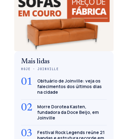
Mais lidas
HOJE · JOINVILLE
01
Obituário de Joinville: veja os
falecimentos dos últimos dias
na cidade
02
Morre Dorotea Kasten,
fundadora da Doce Beijo, em
Joinville
03
Festival Rock Legends reúne 21
bandas e estrutura recorde em