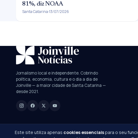
81%, diz NOAA
Santa Catarina
13/07/2026
SUGESTÕES:
JEC
Contorno viário
Festival de Dança
Jornalismo local e independente. Cobrindo
política, economia, cultura e o dia a dia de
Digite para buscar
Joinville — a maior cidade de Santa Catarina —
desde 2021.
Manchetes, colunistas e editorias do JN
Este site utiliza apenas
cookies essenciais
para o seu func