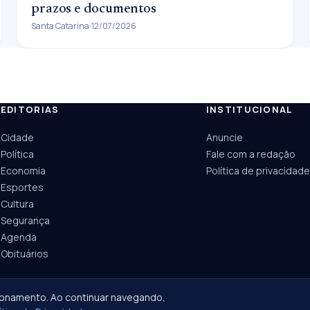
prazos e documentos
Santa Catarina
12/07/2026
EDITORIAS
INSTITUCIONAL
ESC
Cidade
Anuncie
Câmara
UPA Sul
Política
Fale com a redação
Economia
Política de privacidade
Esportes
Cultura
Segurança
Agenda
Obituários
ionamento. Ao continuar navegando,