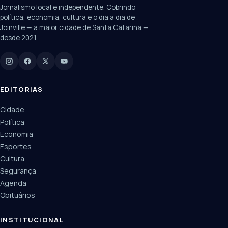
Jornalismo local e independente. Cobrindo
Câmara
UPA Sul
política, economia, cultura e o dia a dia de
Joinville — a maior cidade de Santa Catarina —
desde 2021.
Digite para buscar
Manchetes, colunistas e editorias do JN
EDITORIAS
Cidade
Política
Economia
Esportes
Cultura
Segurança
Agenda
Obituários
INSTITUCIONAL