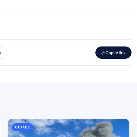
X
Copiar link
CIDADE