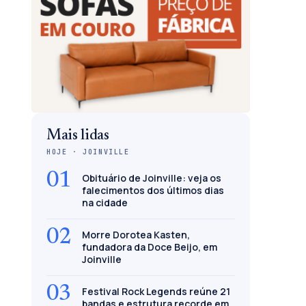
Mais lidas
HOJE · JOINVILLE
01
Obituário de Joinville: veja os
falecimentos dos últimos dias
na cidade
02
Morre Dorotea Kasten,
fundadora da Doce Beijo, em
Joinville
03
Festival Rock Legends reúne 21
bandas e estrutura recorde em